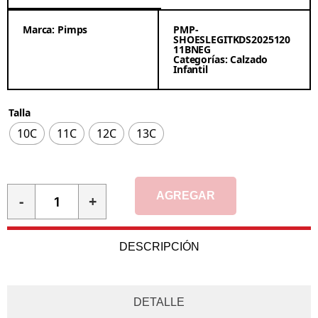
Marca:
Pimps
PMP-
SHOESLEGITKDS2025120
11BNEG
Categorías:
Calzado
Infantil
Talla
10C
11C
12C
13C
AGREGAR
-
+
DESCRIPCIÓN
DETALLE