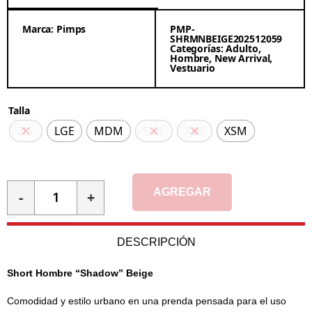
Marca:
Pimps
PMP-
SHRMNBEIGE202512059
Categorías:
Adulto
,
Hombre
,
New Arrival
,
Vestuario
Talla
2XL
LGE
MDM
SML
XLG
XSM
AGREGAR
-
+
DESCRIPCIÓN
Short Hombre “Shadow” Beige
Comodidad y estilo urbano en una prenda pensada para el uso