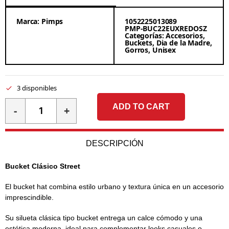
Marca:
Pimps
1052225013089
PMP-BUC22EUXREDOSZ
Categorías:
Accesorios
,
Buckets
,
Dia de la Madre
,
Gorros
,
Unisex
3 disponibles
ADD TO CART
-
+
DESCRIPCIÓN
Bucket Clásico Street
El bucket hat combina estilo urbano y textura única en un accesorio
imprescindible.
Su silueta clásica tipo bucket entrega un calce cómodo y una
estética moderna, ideal para complementar looks casuales o