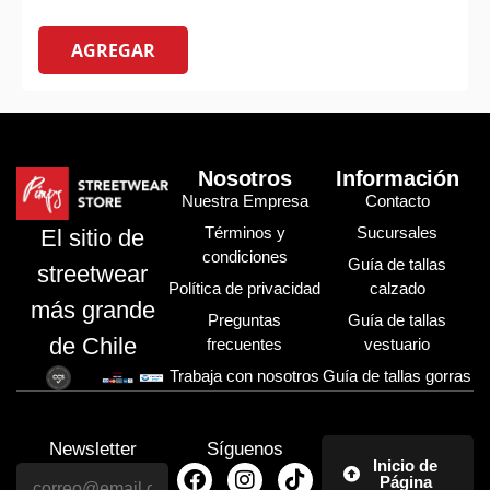
AGREGAR
Nosotros
Información
Nuestra Empresa
Contacto
Términos y
Sucursales
El sitio de
condiciones
Guía de tallas
streetwear
Política de privacidad
calzado
más grande
Preguntas
Guía de tallas
de Chile
frecuentes
vestuario
Trabaja con nosotros
Guía de tallas gorras
Newsletter
Síguenos
Inicio de
Página