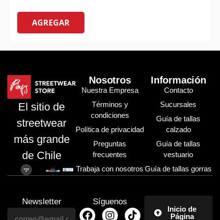
AGREGAR
Nosotros
Información
Nuestra Empresa
Contacto
Términos y
Sucursales
El sitio de
condiciones
Guía de tallas
streetwear
Política de privacidad
calzado
más grande
Preguntas
Guía de tallas
de Chile
frecuentes
vestuario
Trabaja con nosotros
Guía de tallas gorras
Newsletter
Síguenos
Inicio de
Página