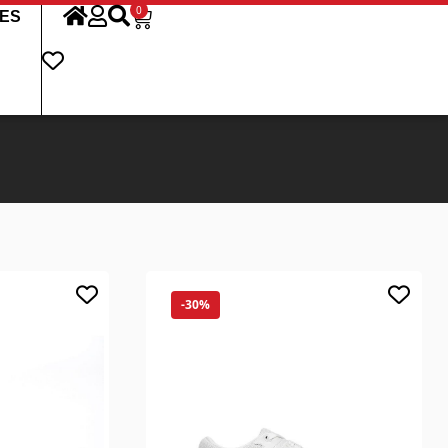
0
ES
-30%