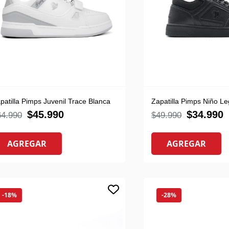
patilla Pimps Juvenil Trace Blanca
Zapatilla Pimps Niño Le
$
45.990
$
34.990
64.990
$
49.990
AGREGAR
AGREGAR
-18%
-28%