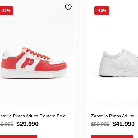
-50%
-30%
patilla Pimps Adulto Element Roja
Zapatilla Pimps Adulto 
$
29.990
$
41.990
59.990
$
59.990