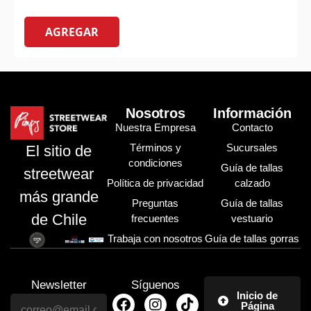
AGREGAR
Nosotros
Información
Nuestra Empresa
Contacto
Términos y
Sucursales
El sitio de
condiciones
Guía de tallas
streetwear
Política de privacidad
calzado
más grande
Preguntas
Guía de tallas
de Chile
frecuentes
vestuario
Trabaja con nosotros
Guía de tallas gorras
Newsletter
Síguenos
Inicio de
Página