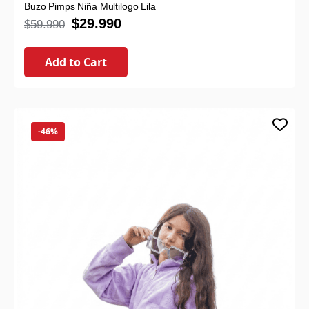
Buzo Pimps Niña Multilogo Lila
$
29.990
$
59.990
Add to Cart
-46%