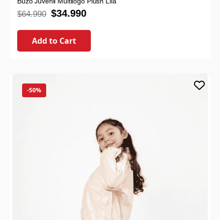
Buzo Juvenil Multilogo Plush Lila
$
34.990
$
64.990
Add to Cart
-50%