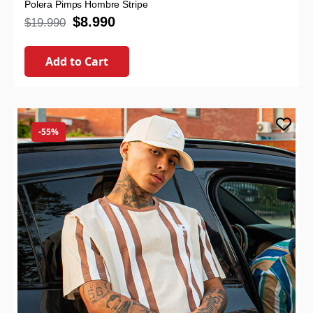
Polera Pimps Hombre Stripe
$
8.990
$
19.990
Add to Cart
-55%