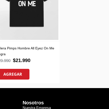
lera Pimps Hombre All Eyez On Me
gra
$
21.990
29.990
AGREGAR
Nosotros
Nuestra Empresa