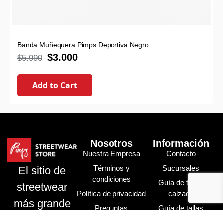
Banda Muñequera Pimps Deportiva Negro
$
3.000
$
5.990
Add to Cart
Nosotros
Información
Nuestra Empresa
Contacto
Términos y
Sucursales
El sitio de
condiciones
Guía de tallas
streetwear
Política de privacidad
calzado
más grande
Preguntas
Guía de tallas
de Chile
frecuentes
vestuario