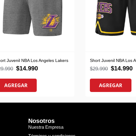
ort Juvenil NBA Los Angeles Lakers
Short Juvenil NBA Los 
$
14.990
$
14.990
29.990
$
29.990
AGREGAR
AGREGAR
Nosotros
Nuestra Empresa
Términos y condiciones