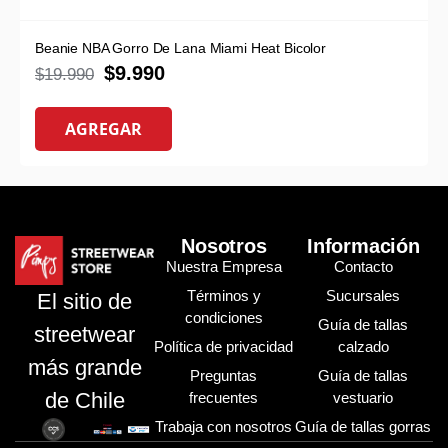
Beanie NBA Gorro De Lana Miami Heat Bicolor
$
9.990
$
19.990
AGREGAR
Nosotros
Información
Nuestra Empresa
Contacto
Términos y
Sucursales
El sitio de
condiciones
Guía de tallas
streetwear
Política de privacidad
calzado
más grande
Preguntas
Guía de tallas
de Chile
frecuentes
vestuario
Trabaja con nosotros
Guía de tallas gorras