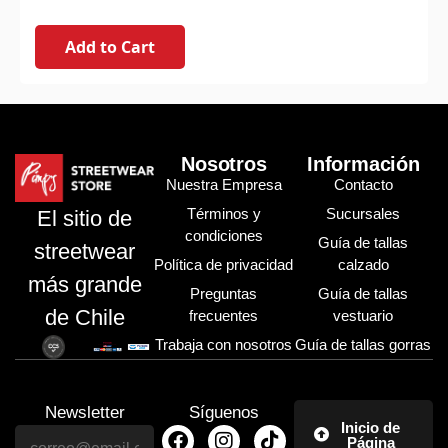
Add to Cart
Nosotros
Información
Nuestra Empresa
Contacto
Términos y
Sucursales
El sitio de
condiciones
Guía de tallas
streetwear
Política de privacidad
calzado
más grande
Preguntas
Guía de tallas
de Chile
frecuentes
vestuario
Trabaja con nosotros
Guía de tallas gorras
Newsletter
Síguenos
Inicio de
Página