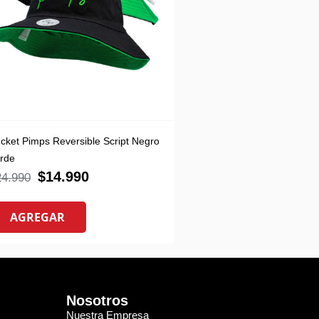
cket Pimps Reversible Script Negro
rde
$
14.990
24.990
AGREGAR
Nosotros
Nuestra Empresa