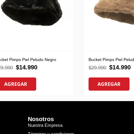
cket Pimps Piel Peludo Negro
Bucket Pimps Piel Pelu
$
14.990
$
14.990
29.990
$
29.990
AGREGAR
AGREGAR
Nosotros
Nuestra Empresa
Términos y condiciones