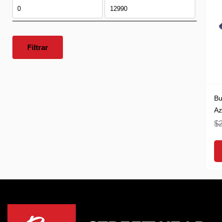
Filtrar
Bu
Az
$