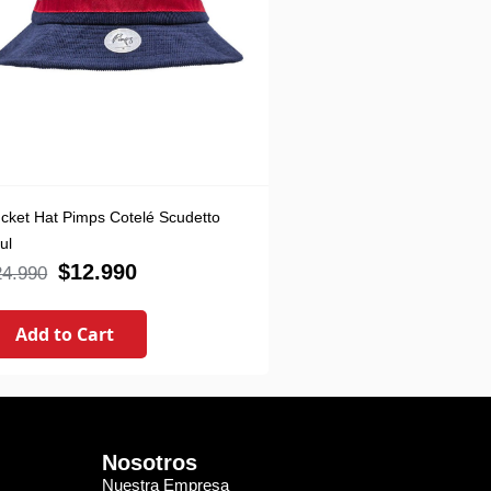
cket Hat Pimps Cotelé Scudetto
ul
$
12.990
24.990
Add to Cart
Nosotros
Nuestra Empresa