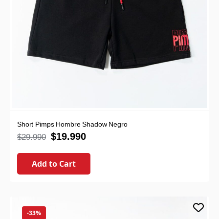
Short Pimps Hombre Shadow Negro
$
19.990
$
29.990
Add to Cart
-33%