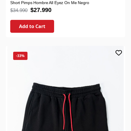
Short Pimps Hombre All Eyez On Me Negro
$
27.990
$
34.990
Add to Cart
-33%