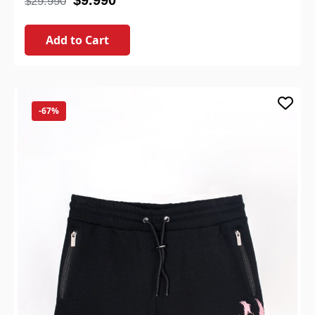
$
9.990
$
29.990
Add to Cart
-67%