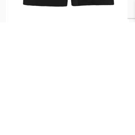
Short Pimps Adulto Style Negro
$
29.990
$
34.990
Add to Cart
Nosotros
Información
Nuestra Empresa
Contacto
Términos y
Sucursales