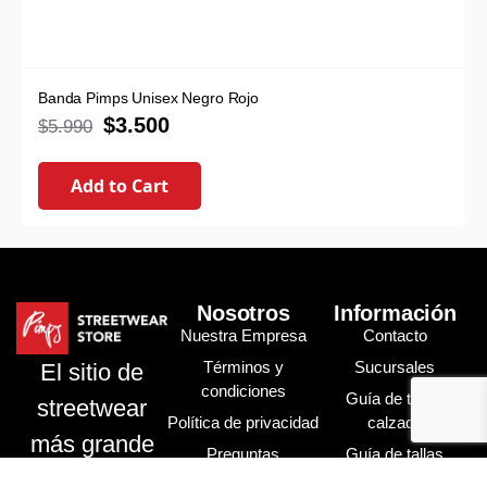
Banda Pimps Unisex Negro Rojo
$
3.500
$
5.990
Add to Cart
Nosotros
Información
Nuestra Empresa
Contacto
Términos y
Sucursales
El sitio de
condiciones
Guía de tallas
streetwear
Política de privacidad
calzado
más grande
Preguntas
Guía de tallas
de Chile
frecuentes
vestuario