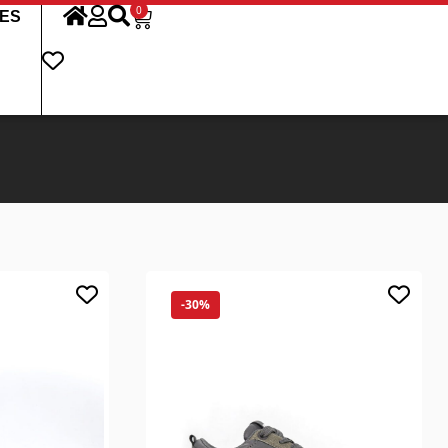
0
ES
-30%