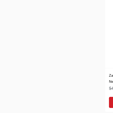
Za
Ne
$