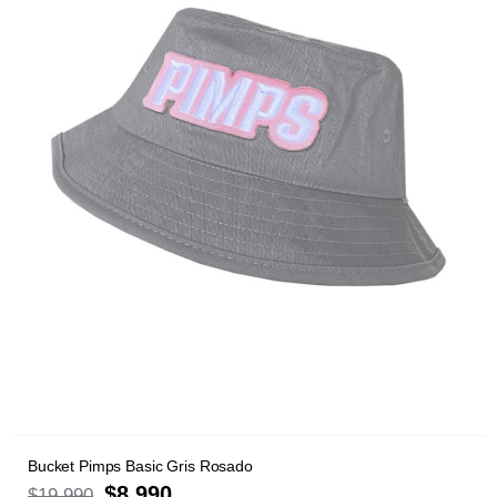
Bucket Pimps Basic Gris Rosado
$
8.990
$
19.990