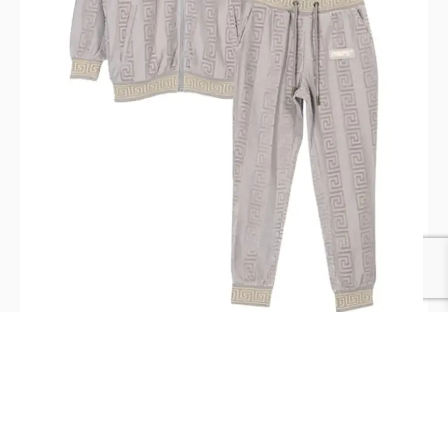
Buzo Pimps Niño Creta Plush Gris
$
29.990
$
59.990