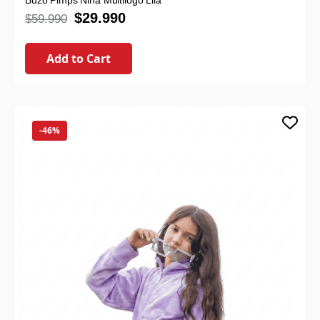
Buzo Pimps Niña Multilogo Lila
$
29.990
$
59.990
Add to Cart
-46%