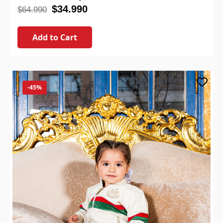
$
34.990
$
64.990
Add to Cart
-45%