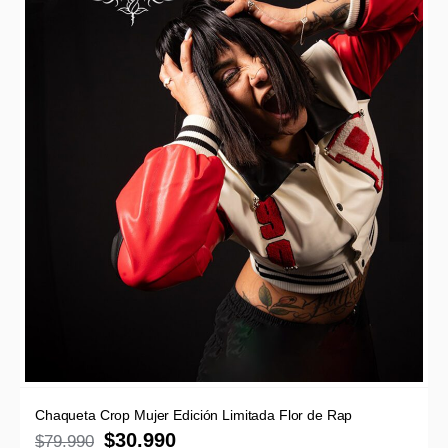
Chaqueta Crop Mujer Edición Limitada Flor de Rap
$
30.990
$
79.990